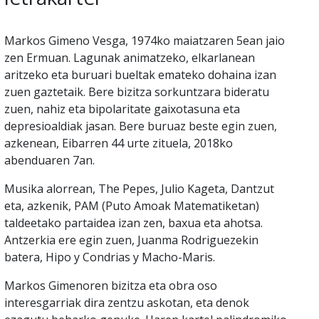
Markos Gimeno Vesga, 1974ko maiatzaren 5ean jaio
zen Ermuan. Lagunak animatzeko, elkarlanean
aritzeko eta buruari bueltak emateko dohaina izan
zuen gaztetaik. Bere bizitza sorkuntzara bideratu
zuen, nahiz eta bipolaritate gaixotasuna eta
depresioaldiak jasan. Bere buruaz beste egin zuen,
azkenean, Eibarren 44 urte zituela, 2018ko
abenduaren 7an.
Musika alorrean, The Pepes, Julio Kageta, Dantzut
eta, azkenik, PAM (Puto Amoak Matematiketan)
taldeetako partaidea izan zen, baxua eta ahotsa.
Antzerkia ere egin zuen, Juanma Rodriguezekin
batera, Hipo y Condrias y Macho-Maris.
Markos Gimenoren bizitza eta obra oso
interesgarriak dira zentzu askotan, eta denok