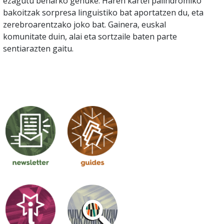
ezagutu beharko genuke. Haren kartel palindromiko
bakoitzak sorpresa linguistiko bat aportatzen du, eta
zerebroarentzako joko bat. Gainera, euskal
komunitate duin, alai eta sortzaile baten parte
sentiarazten gaitu.