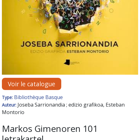
Voir le catalogue
Bibliothèque Basque
Type:
Joseba Sarrionandia ; edizio grafikoa, Esteban
Auteur:
Montorio
Markos Gimenoren 101
letrakartel