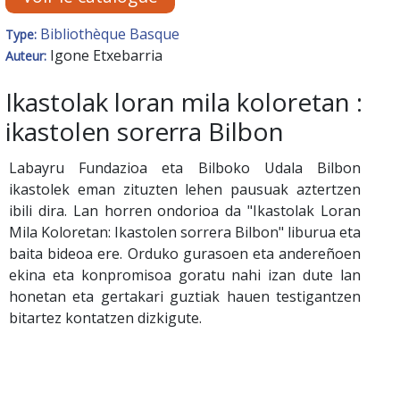
Bibliothèque Basque
Type:
Igone Etxebarria
Auteur:
Ikastolak loran mila koloretan :
ikastolen sorerra Bilbon
Labayru Fundazioa eta Bilboko Udala Bilbon
ikastolek eman zituzten lehen pausuak aztertzen
ibili dira. Lan horren ondorioa da "Ikastolak Loran
Mila Koloretan: Ikastolen sorrera Bilbon" liburua eta
baita bideoa ere. Orduko gurasoen eta andereñoen
ekina eta konpromisoa goratu nahi izan dute lan
honetan eta gertakari guztiak hauen testigantzen
bitartez kontatzen dizkigute.