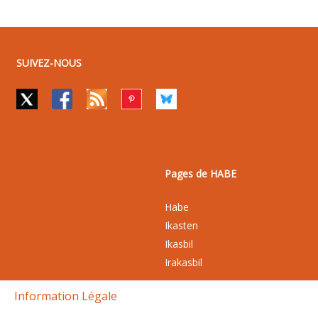
SUIVEZ-NOUS
Pages de HABE
Habe
Ikasten
Ikasbil
Irakasbil
Information Légale