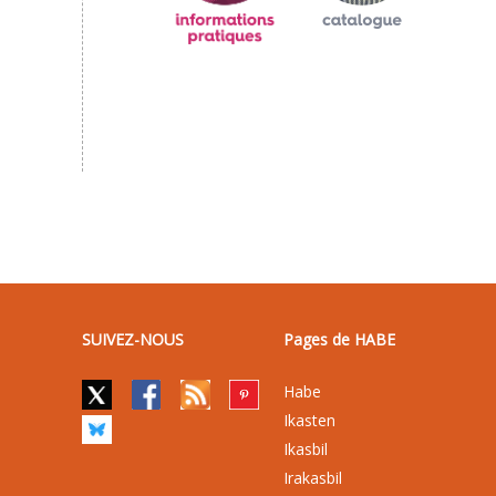
SUIVEZ-NOUS
Pages de HABE
Habe
Ikasten
Ikasbil
Irakasbil