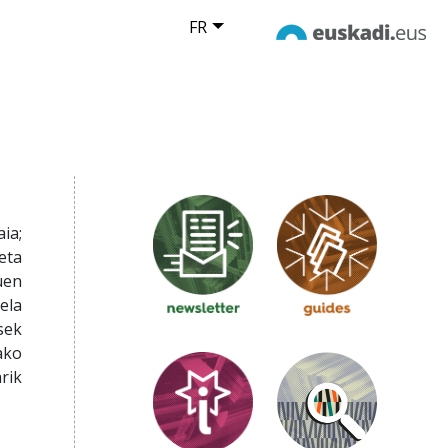
FR
ia;
eta
uen
ela
sek
ako
rik