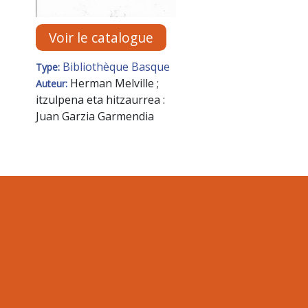
Voir le catalogue
Bibliothèque Basque
Type:
Herman Melville ;
Auteur:
itzulpena eta hitzaurrea :
Juan Garzia Garmendia