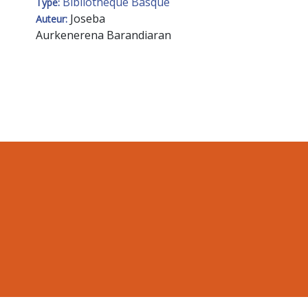
Bibliothèque Basque
Type:
Joseba
Auteur:
Aurkenerena Barandiaran