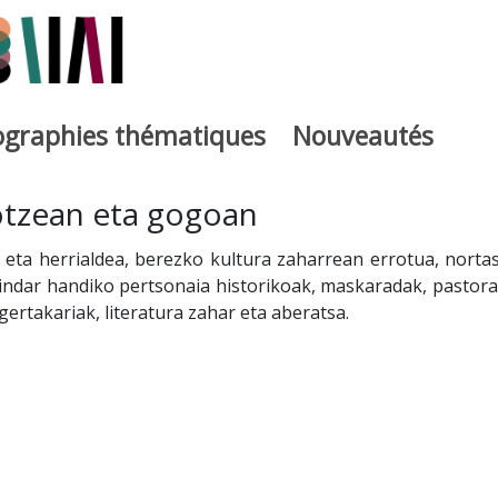
iographies thématiques
Nouveautés
iburutegia
otzean eta gogoan
a eta herrialdea, berezko kultura zaharrean errotua, norta
 indar handiko pertsonaia historikoak, maskaradak, pastora
gertakariak, literatura zahar eta aberatsa.