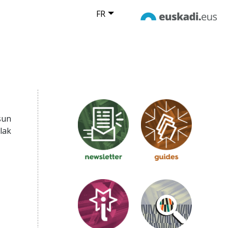
FR
sun
lak