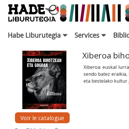
Saut au contenu principal
Habe Liburutegia
Services
Bibl
Fiche de Nouveaux Livres - L
Xiberoa bih
Xiberoa: euskal lurr
sendo batez eraikia,
eta bestelako kultur 
Voir le catalogue