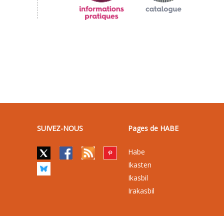
SUIVEZ-NOUS
Pages de HABE
Habe
Ikasten
Ikasbil
Irakasbil