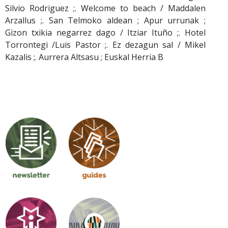
Silvio Rodriguez ;. Welcome to beach / Maddalen
Arzallus ;. San Telmoko aldean ; Apur urrunak ;
Gizon txikia negarrez dago / Itziar Ituño ;. Hotel
Torrontegi /Luis Pastor ;. Ez dezagun sal / Mikel
Kazalis ;. Aurrera Altsasu ; Euskal Herria B