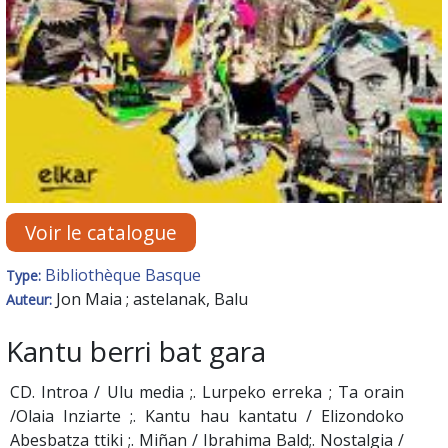
Voir le catalogue
Bibliothèque Basque
Type:
Jon Maia ; astelanak, Balu
Auteur:
Kantu berri bat gara
CD. Introa / Ulu media ;. Lurpeko erreka ; Ta orain
/Olaia Inziarte ;. Kantu hau kantatu / Elizondoko
Abesbatza ttiki ;. Miñan / Ibrahima Bald;. Nostalgia /