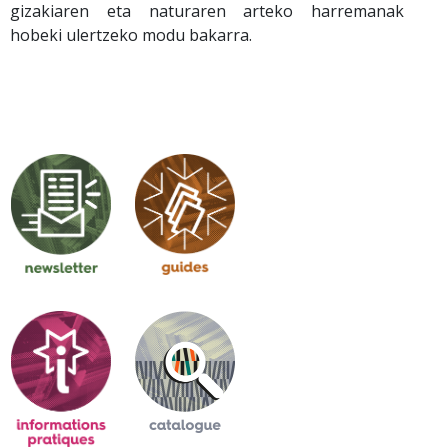
gizakiaren eta naturaren arteko harremanak
hobeki ulertzeko modu bakarra.