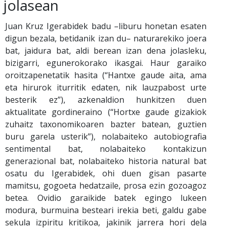
jolasean
Juan Kruz Igerabidek badu –liburu honetan esaten
digun bezala, betidanik izan du– naturarekiko joera
bat, jaidura bat, aldi berean izan dena jolasleku,
bizigarri, egunerokorako ikasgai. Haur garaiko
oroitzapenetatik hasita (“Hantxe gaude aita, ama
eta hirurok iturritik edaten, nik lauzpabost urte
besterik ez”), azkenaldion hunkitzen duen
aktualitate gordineraino (“Hortxe gaude gizakiok
zuhaitz taxonomikoaren bazter batean, guztien
buru garela usterik”), nolabaiteko autobiografia
sentimental bat, nolabaiteko kontakizun
generazional bat, nolabaiteko historia natural bat
osatu du Igerabidek, ohi duen gisan pasarte
mamitsu, gogoeta hedatzaile, prosa ezin gozoagoz
betea. Ovidio garaikide batek egingo lukeen
modura, burmuina besteari irekia beti, galdu gabe
sekula izpiritu kritikoa, jakinik jarrera hori dela