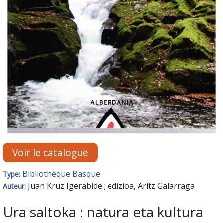
Voir le catalogue
Bibliothèque Basque
Type:
Juan Kruz Igerabide ; edizioa, Aritz Galarraga
Auteur:
Ura saltoka : natura eta kultura