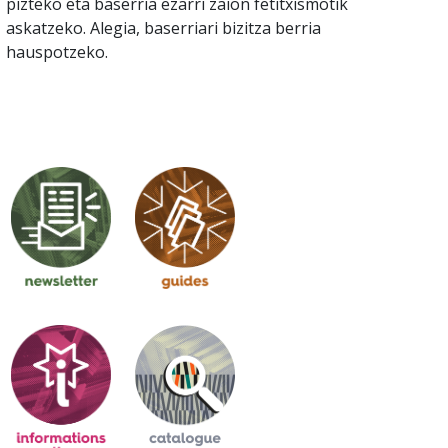
pizteko eta baserria ezarri zaion fetitxismotik
askatzeko. Alegia, baserriari bizitza berria
hauspotzeko.