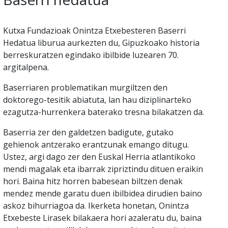
Kutxa Fundazioak Onintza Etxebesteren Baserri
Hedatua liburua aurkezten du, Gipuzkoako historia
berreskuratzen egindako ibilbide luzearen 70.
argitalpena.
Baserriaren problematikan murgiltzen den
doktorego-tesitik abiatuta, lan hau diziplinarteko
ezagutza-hurrenkera baterako tresna bilakatzen da.
Baserria zer den galdetzen badigute, gutako
gehienok antzerako erantzunak emango ditugu.
Ustez, argi dago zer den Euskal Herria atlantikoko
mendi magalak eta ibarrak zipriztindu dituen eraikin
hori. Baina hitz horren babesean biltzen denak
mendez mende garatu duen ibilbidea dirudien baino
askoz bihurriagoa da. Ikerketa honetan, Onintza
Etxebeste Lirasek bilakaera hori azaleratu du, baina