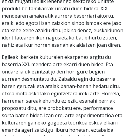
ez da mugatu soilik lehenengo sektoreko unitate
produktibo familiarrak urratu duen bidera. XIX.
mendearen amaieratik aurrera baserriari aitortu,
eraiki edo egotzi izan zaizkion sinbolismoak ere jaso
eta xehe-xehe azaldu ditu. Jakina denez, euskaldunon
identitatearen ikur nagusietako bat bihurtu zuten,
nahiz eta ikur horren esanahiak aldatzen joan diren.
Egileak ikerketa kulturalen ekarpenez argitu du
baserria XXI. mendera arte ekarri duen bidea. Eta
ondare ia ukiezintzat jo den hori gure begien
aurrean desmuntatu du. Zabaldu egin du baserria,
haren geruzak eta atalak banan-banan hedatu ditu,
etxea mota askotako egintzetara ireki arte. Horrela,
harreman sareak ehundu ez ezik, esanahi berriak
proposatu ditu, are probokatu ere, performance
sorta baten bidez. Izan ere, arte esperimentazioa eta
kulturaren gaineko gogoeta teorikoa eskua elkarri
emanda ageri zaizkigu liburu honetan, eztabaida