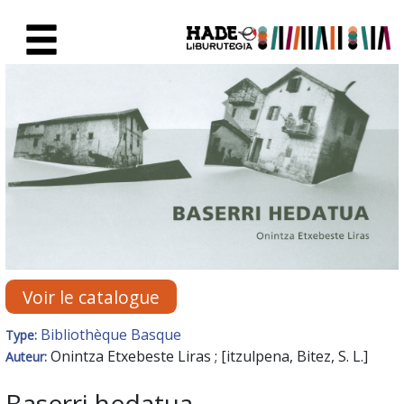
Saut au contenu principal
Fiche de Nouveaux Livres - Li
Voir le catalogue
Bibliothèque Basque
Type:
Onintza Etxebeste Liras ; [itzulpena, Bitez, S. L.]
Auteur:
Baserri hedatua