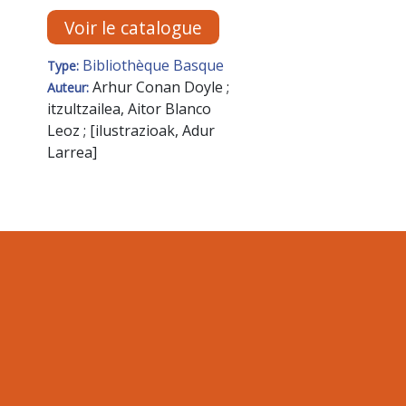
Voir le catalogue
Bibliothèque Basque
Type:
Arhur Conan Doyle ;
Auteur:
itzultzailea, Aitor Blanco
Leoz ; [ilustrazioak, Adur
Larrea]