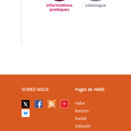
SUIVEZ-NOUS
Pages de HABE
Habe
Ikasten
Ikasbil
Irakasbil