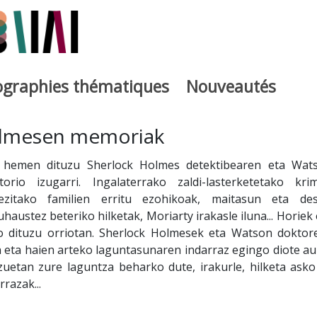
iographies thématiques
Nouveautés
iburutegia
olmesen memoriak
, hemen dituzu Sherlock Holmes detektibearen eta Wat
orio izugarri. Ingalaterrako zaldi-lasterketetako kri
ezitako familien erritu ezohikoak, maitasun eta des
haustez beteriko hilketak, Moriarty irakasle iluna... Horiek 
o dituzu orriotan. Sherlock Holmesek eta Watson doktor
 eta haien arteko laguntasunaren indarraz egingo diote au
zuetan zure laguntza beharko dute, irakurle, hilketa asko
rrazak...