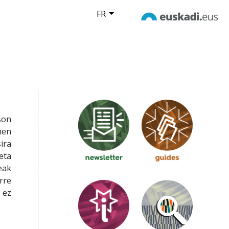
FR
son
men
ira
eta
eak
rre
 ez