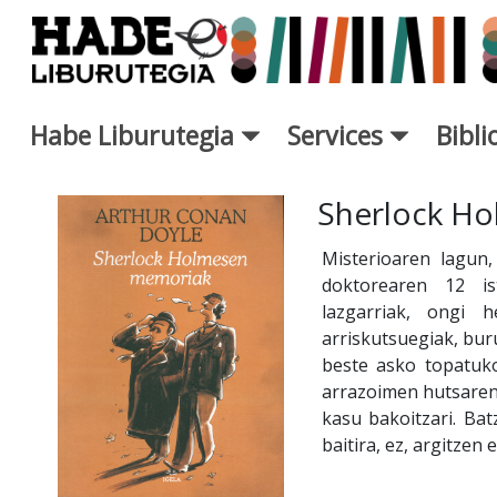
Saut au contenu principal
Habe Liburutegia
Services
Bibl
Fiche de Nouveaux Livres - L
Sherlock H
Misterioaren lagun
doktorearen 12 ist
lazgarriak, ongi h
arriskutsuegiak, buru
beste asko topatuk
arrazoimen hutsaren
kasu bakoitzari. Bat
baitira, ez, argitzen e