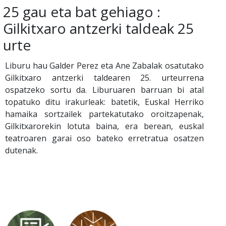
25 gau eta bat gehiago :
Gilkitxaro antzerki taldeak 25
urte
Liburu hau Galder Perez eta Ane Zabalak osatutako
Gilkitxaro antzerki taldearen 25. urteurrena
ospatzeko sortu da. Liburuaren barruan bi atal
topatuko ditu irakurleak: batetik, Euskal Herriko
hamaika sortzailek partekatutako oroitzapenak,
Gilkitxarorekin lotuta baina, era berean, euskal
teatroaren garai oso bateko erretratua osatzen
dutenak.