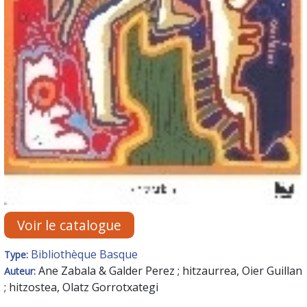
Voir le catalogue
Bibliothèque Basque
Type:
Ane Zabala & Galder Perez ; hitzaurrea, Oier Guillan
Auteur:
; hitzostea, Olatz Gorrotxategi