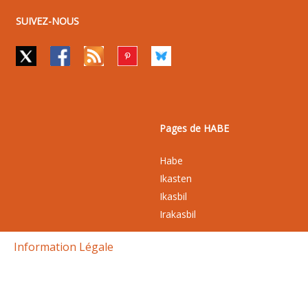
SUIVEZ-NOUS
Pages de HABE
Habe
Ikasten
Ikasbil
Irakasbil
Information Légale