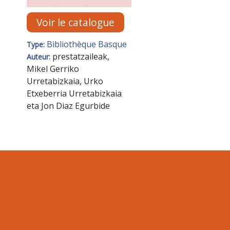
Voir le catalogue
Bibliothèque Basque
Type:
prestatzaileak,
Auteur:
Mikel Gerriko
Urretabizkaia, Urko
Etxeberria Urretabizkaia
eta Jon Diaz Egurbide