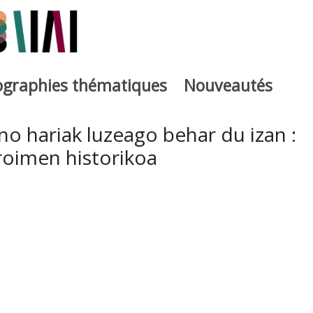
iographies thématiques
Nouveautés
iburutegia
no hariak luzeago behar du izan :
roimen historikoa