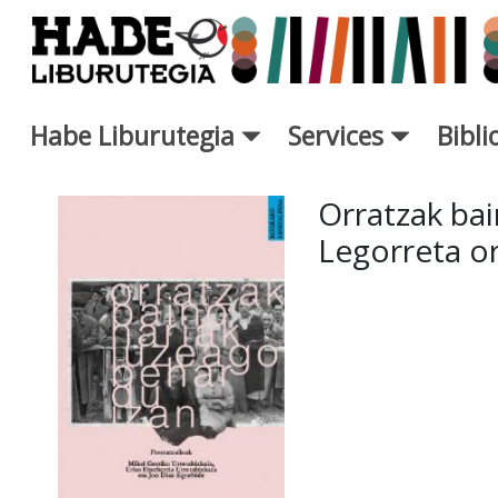
Saut au contenu principal
Habe Liburutegia
Services
Bibl
Fiche de Nouveaux Livres - L
Orratzak bai
Legorreta o