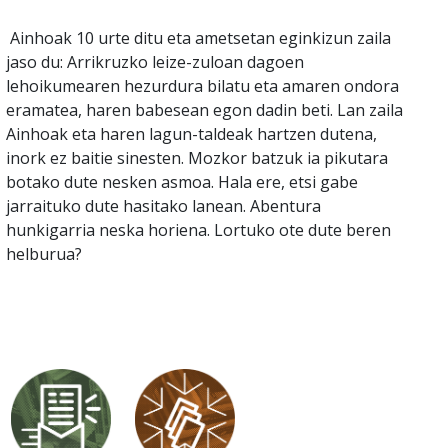
Ainhoak 10 urte ditu eta ametsetan eginkizun zaila
jaso du: Arrikruzko leize-zuloan dagoen
lehoikumearen hezurdura bilatu eta amaren ondora
eramatea, haren babesean egon dadin beti. Lan zaila
Ainhoak eta haren lagun-taldeak hartzen dutena,
inork ez baitie sinesten. Mozkor batzuk ia pikutara
botako dute nesken asmoa. Hala ere, etsi gabe
jarraituko dute hasitako lanean. Abentura
hunkigarria neska horiena. Lortuko ote dute beren
helburua?