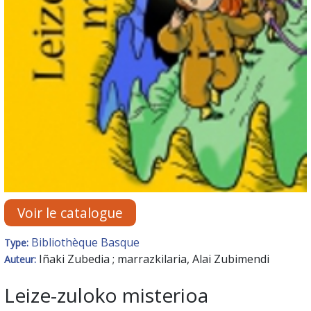
Voir le catalogue
Bibliothèque Basque
Type:
Iñaki Zubedia ; marrazkilaria, Alai Zubimendi
Auteur:
Leize-zuloko misterioa