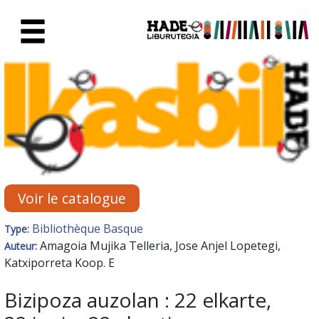
Saut au contenu principal
Fiche de Nouveaux Livres - Li
Voir le catalogue
Bibliothèque Basque
Type:
Amagoia Mujika Telleria, Jose Anjel Lopetegi,
Auteur:
Katxiporreta Koop. E
Bizipoza auzolan : 22 elkarte,