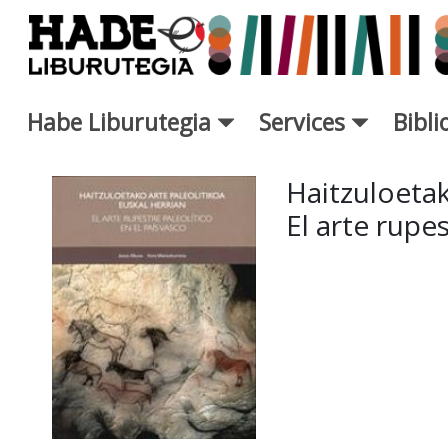
Saut au contenu principal
Habe Liburutegia
Services
Bibl
Fiche de Nouveaux Livres - L
Haitzuloetak
El arte rupes