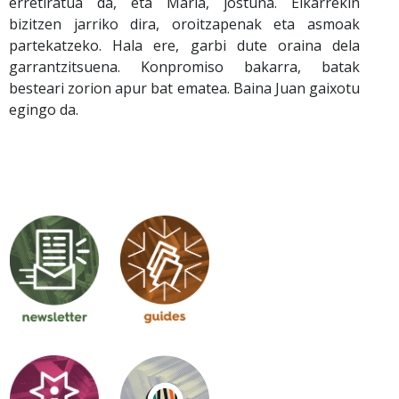
erretiratua da, eta Maria, jostuna. Elkarrekin
bizitzen jarriko dira, oroitzapenak eta asmoak
partekatzeko. Hala ere, garbi dute oraina dela
garrantzitsuena. Konpromiso bakarra, batak
besteari zorion apur bat ematea. Baina Juan gaixotu
egingo da.