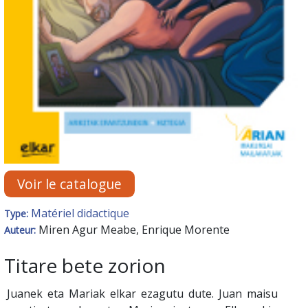
Voir le catalogue
Matériel didactique
Type:
Miren Agur Meabe, Enrique Morente
Auteur:
Titare bete zorion
Juanek eta Mariak elkar ezagutu dute. Juan maisu