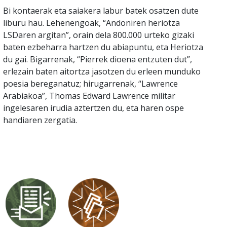
Bi kontaerak eta saiakera labur batek osatzen dute
liburu hau. Lehenengoak, “Andoniren heriotza
LSDaren argitan”, orain dela 800.000 urteko gizaki
baten ezbeharra hartzen du abiapuntu, eta Heriotza
du gai. Bigarrenak, “Pierrek dioena entzuten dut”,
erlezain baten aitortza jasotzen du erleen munduko
poesia bereganatuz; hirugarrenak, “Lawrence
Arabiakoa”, Thomas Edward Lawrence militar
ingelesaren irudia aztertzen du, eta haren ospe
handiaren zergatia.