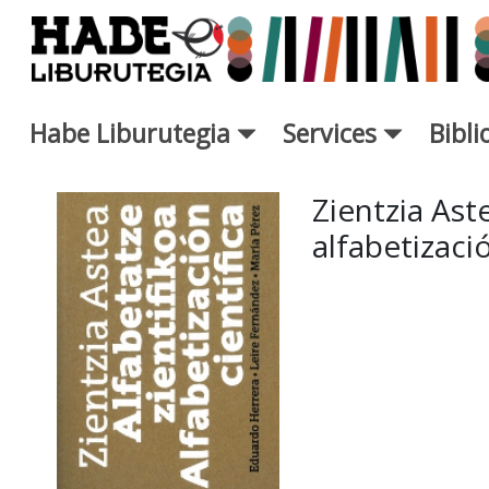
Saut au contenu principal
Habe Liburutegia
Services
Bibl
Fiche de Nouveaux Livres - L
Zientzia Aste
alfabetizació