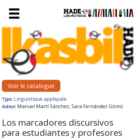
Saut au contenu principal
Fiche de Nouveaux Livres - Li
Voir le catalogue
Linguistique appliquée
Type:
Manuel Martí Sánchez, Sara Fernández Gómiz
Auteur:
Los marcadores discursivos
para estudiantes y profesores