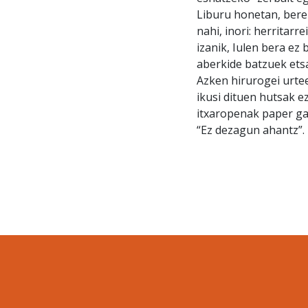
Liburu honetan, bere 
nahi, inori: herritarr
izanik, Iulen bera ez 
aberkide batzuek etsa
Azken hirurogei urtee
ikusi dituen hutsak e
itxaropenak paper ga
“Ez dezagun ahantz”.