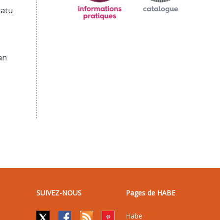
tatu
an
SUIVEZ-NOUS
Pages de HABE
Habe