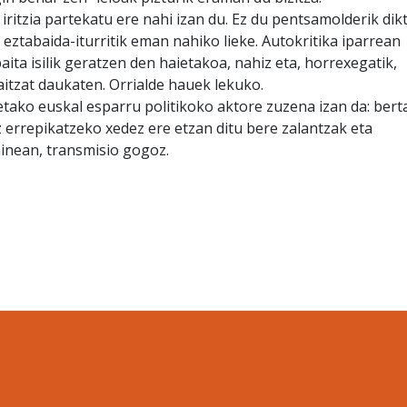
iritzia partekatu ere nahi izan du. Ez du pentsamolderik dik
ei eztabaida-iturritik eman nahiko lieke. Autokritika iparrean
baita isilik geratzen den haietakoa, nahiz eta, horrexegatik,
itzat daukaten. Orrialde hauek lekuko.
tako euskal esparru politikoko aktore zuzena izan da: bert
z errepikatzeko xedez ere etzan ditu bere zalantzak eta
inean, transmisio gogoz.