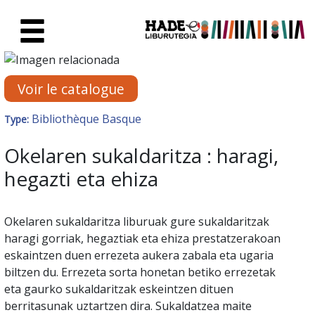
Saut au contenu principal
Fiche de Nouveaux Livres - Li
Voir le catalogue
Bibliothèque Basque
Type:
Okelaren sukaldaritza : haragi,
hegazti eta ehiza
Okelaren sukaldaritza liburuak gure sukaldaritzak
haragi gorriak, hegaztiak eta ehiza prestatzerakoan
eskaintzen duen errezeta aukera zabala eta ugaria
biltzen du. Errezeta sorta honetan betiko errezetak
eta gaurko sukaldaritzak eskeintzen dituen
berritasunak uztartzen dira. Sukaldatzea maite