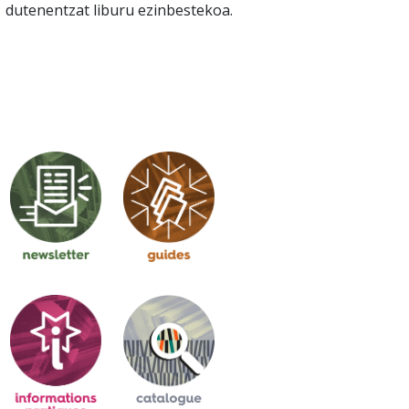
dutenentzat liburu ezinbestekoa.