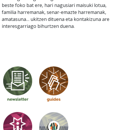
beste foko bat ere, hari nagusiari maisuki lotua,
familia harremanak, senar-emazte harremanak,
amatasuna… ukitzen dituena eta kontakizuna are
interesgarriago bihurtzen duena.