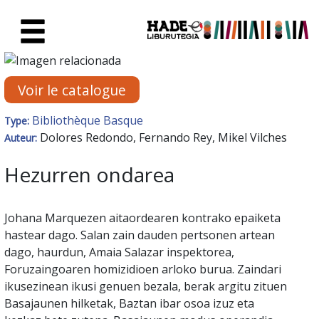
Saut au contenu principal
Fiche de Nouveaux Livres - Li
Voir le catalogue
Bibliothèque Basque
Type:
Dolores Redondo, Fernando Rey, Mikel Vilches
Auteur:
Hezurren ondarea
Johana Marquezen aitaordearen kontrako epaiketa
hastear dago. Salan zain dauden pertsonen artean
dago, haurdun, Amaia Salazar inspektorea,
Foruzaingoaren homizidioen arloko burua. Zaindari
ikusezinean ikusi genuen bezala, berak argitu zituen
Basajaunen hilketak, Baztan ibar osoa izuz eta