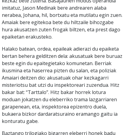
kezkaz bete zutena. Basajaunen modus operandia
imitatuz, Jason Medinak bere andrearen alaba
nerabea, Johana, hil, bortxatu eta mutilatu egin zuen.
Amaiak bere egitekoa bete du hiltzaile bihozgabe
hura akusatzen zuten frogak biltzen, eta prest dago
epaiketan erakusteko.
Halako batean, ordea, epaileak adierazi du epaiketa
bertan behera gelditzen dela: akusatuak bere buruaz
beste egin du epaitegietako komunetan. Berriak
ikusmina eta haserrea pizten du salan, eta poliziak
Amaiari deitzen dio: akusatuak ohar kezkagarri
misteriotsu bat utzi du inspektoreari zuzendua. Hitz
bakar bat: “Tarttalo”. Hitz bakar horrek lotura
moduan jokatzen du eleberriko trama lazgarriaren
garapenean, eta, inspektorea epizentro duela,
bukaera bizkor dardaratsuraino eramango gaitu ia
konturatu gabe.
Baztango trilogiako bigarren eleberri honek badu