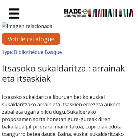
Saut au contenu principal
Fiche de Nouveaux Livres - Li
Voir le catalogue
Bibliothèque Basque
Type:
Itsasoko sukaldaritza : arrainak
eta itsaskiak
Itsasoko sukaldaritza liburuan betiko euskal
sukaldaritzako arrain eta itsaskien errezeta aukera
zabal eta ugaria bildu dugu. Sukalderako
proposamen sorta honetan gure-gureak diren
bakailaoa pil-pil erara, marmitakoa, txipiroiak edota
txangurro betea daude. Baina, euskal sukaldaritzako