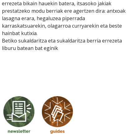
errezeta bikain hauekin batera, itsasoko jakiak
prestatzeko modu berriak ere agertzen dira: antxoak
lasagna erara, hegaluzea piperrada
karraskatsuarekin, olagarroa curryarekin eta beste
hainbat kutixia.
Betiko sukaldaritza eta sukaldaritza berria errezeta
liburu batean bat eginik