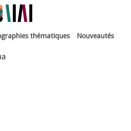
iographies thématiques
Nouveautés
iburutegia
ua