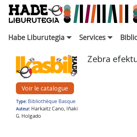
Saut au contenu principal
Habe Liburutegia
Services
Bibl
Fiche de Nouveaux Livres - L
Zebra efekt
Voir le catalogue
Bibliothèque Basque
Type:
Harkaitz Cano, Iñaki
Auteur:
G. Holgado