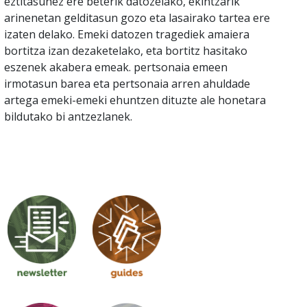
eztitasunez ere beterik datozelako, ekintzarik
arinenetan gelditasun gozo eta lasairako tartea ere
izaten delako. Emeki datozen tragediek amaiera
bortitza izan dezaketelako, eta bortitz hasitako
eszenek akabera emeak. pertsonaia emeen
irmotasun barea eta pertsonaia arren ahuldade
artega emeki-emeki ehuntzen dituzte ale honetara
bildutako bi antzezlanek.