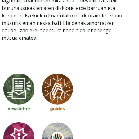
lagunak, koadrilaren lokala eta … neskak. Neskek
buruhausteak ematen dizkiote, etxe barruan eta
kanpoan. Ezekielen koadrilako inork oraindik ez dio
musurik eman neska bati. Eta denak amorratzen
daude. Izan ere, abentura handia da lehenengo
musua ematea.