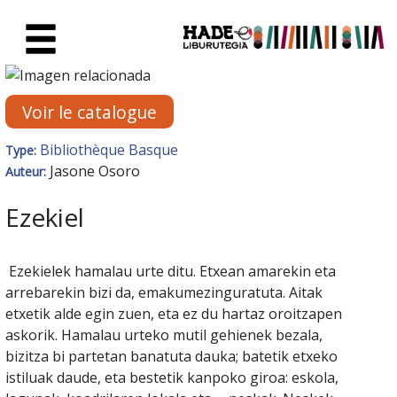
Saut au contenu principal
Fiche de Nouveaux Livres - Li
Voir le catalogue
Bibliothèque Basque
Type:
Jasone Osoro
Auteur:
Ezekiel
Ezekielek hamalau urte ditu. Etxean amarekin eta
arrebarekin bizi da, emakumezinguratuta. Aitak
etxetik alde egin zuen, eta ez du hartaz oroitzapen
askorik. Hamalau urteko mutil gehienek bezala,
bizitza bi partetan banatuta dauka; batetik etxeko
istiluak daude, eta bestetik kanpoko giroa: eskola,