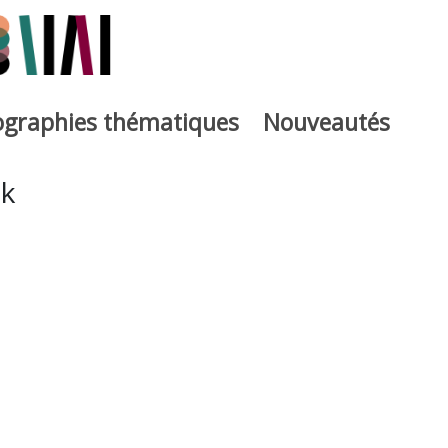
iographies thématiques
Nouveautés
iburutegia
ak