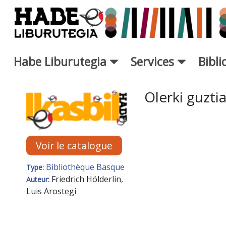
Saut au contenu principal
Habe Liburutegia
Services
Bibl
Fiche de Nouveaux Livres - L
Olerki guzti
Voir le catalogue
Bibliothèque Basque
Type:
Friedrich Hölderlin,
Auteur:
Luis Arostegi