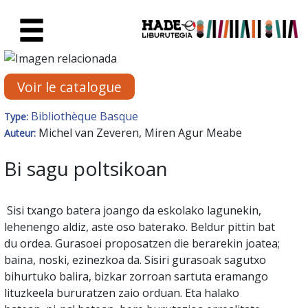
Saut au contenu principal
Fiche de Nouveaux Livres - Li
Voir le catalogue
Bibliothèque Basque
Type:
Michel van Zeveren, Miren Agur Meabe
Auteur:
Bi sagu poltsikoan
Sisi txango batera joango da eskolako lagunekin,
lehenengo aldiz, aste oso baterako. Beldur pittin bat
du ordea. Gurasoei proposatzen die berarekin joatea;
baina, noski, ezinezkoa da. Sisiri gurasoak sagutxo
bihurtuko balira, bizkar zorroan sartuta eramango
lituzkeela bururatzen zaio orduan. Eta halako