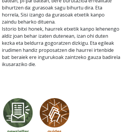
batean, pi-pa! batean, bere burutazioa errealitate
bihurtzen da: gurasoak sagu bihurtu dira. Eta
horrela, Sisi izango da gurasoak etxetik kanpo
zaindu beharko dituena.
Istorio bitxi honek, haurrek etxetik kanpo lehenengo
aldiz joan behar izaten dutenean, izan ohi duten
kezka eta beldurra gogoratzen dizkigu. Eta egileak
irudimen handiz proposatzen die haurrei irtenbide
bat: beraiek ere ingurukoak zaintzeko gauza badirela
ikusaraziko die.