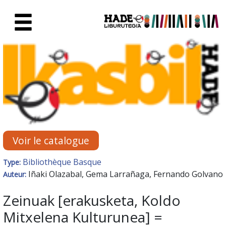
Saut au contenu principal
Fiche de Nouveaux Livres - Li
Voir le catalogue
Bibliothèque Basque
Type:
Iñaki Olazabal, Gema Larrañaga, Fernando Golvano
Auteur:
Zeinuak [erakusketa, Koldo
Mitxelena Kulturunea] =