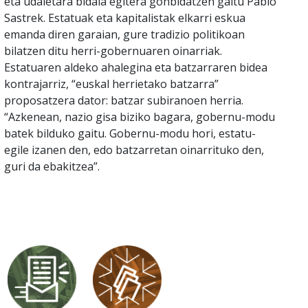
eta udaletara bidaia egitera gonbidatzen gaitu Pablo
Sastrek. Estatuak eta kapitalistak elkarri eskua
emanda diren garaian, gure tradizio politikoan
bilatzen ditu herri-gobernuaren oinarriak.
Estatuaren aldeko ahalegina eta batzarraren bidea
kontrajarriz, “euskal herrietako batzarra”
proposatzera dator: batzar subiranoen herria.
“Azkenean, nazio gisa biziko bagara, gobernu-modu
batek bilduko gaitu. Gobernu-modu hori, estatu-
egile izanen den, edo batzarretan oinarrituko den,
guri da ebakitzea”.