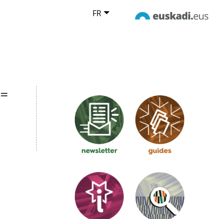
FR
 =