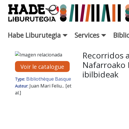
Saut au contenu principal
Habe Liburutegia
Services
Bibl
Fiche de Nouveaux Livres - L
Recorridos a
Nafarroako 
Voir le catalogue
ibilbideak
Bibliothèque Basque
Type:
Juan Mari Feliu... [et
Auteur:
al.]