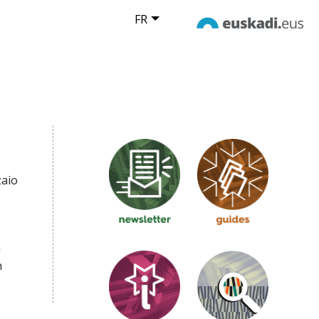
FR
zaio
a
n