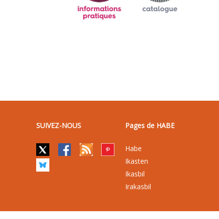
SUIVEZ-NOUS
Pages de HABE
Habe
Ikasten
Ikasbil
Irakasbil