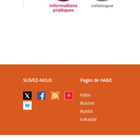
SUIVEZ-NOUS
Pages de HABE
Habe
Ikasten
Ikasbil
Irakasbil