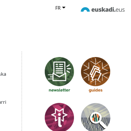
FR
ska
rri