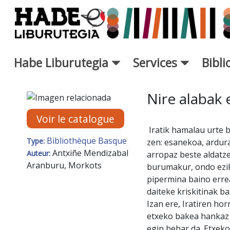
Saut au contenu principal
Habe Liburutegia
Services
Bibl
Fiche de Nouveaux Livres - L
Nire alabak 
Voir le catalogue
Iratik hamalau urte 
Bibliothèque Basque
Type:
zen: esanekoa, ardura
Antxiñe Mendizabal
Auteur:
arropaz beste aldatze
Aranburu, Morkots
burumakur, ondo ezik
pipermina baino errea
daiteke kriskitinak ba
Izan ere, Iratiren ho
etxeko bakea hankaz 
egin behar da. Etxeko