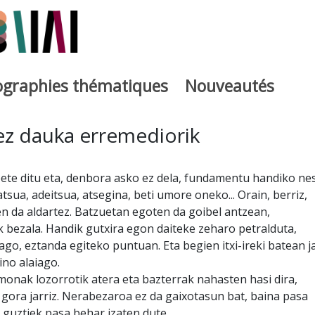
iographies thématiques
Nouveautés
iburutegia
ez dauka erremediorik
bete ditu eta, denbora asko ez dela, fundamentu handiko ne
tsua, adeitsua, atsegina, beti umore oneko... Orain, berriz,
n da aldartez. Batzuetan egoten da goibel antzean,
 bezala. Handik gutxira egon daiteke zeharo petralduta,
go, eztanda egiteko puntuan. Eta begien itxi-ireki batean ja
ino alaiago.
rmonak lozorrotik atera eta bazterrak nahasten hasi dira,
gora jarriz. Nerabezaroa ez da gaixotasun bat, baina pasa
 guztiek pasa behar izaten dute.