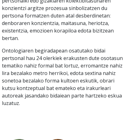
pertsonalki edo gizakiaren kolektibitasunaren
konzientzi argitze prozesua sinbolizatzen du
pertsona formatzen duten atal desberdinetan:
denboraren konzientzia, maitasuna, heriotza,
existentzia, emozioen korapiloa edota bizitzean
bertan.
Ontologiaren begiradapean osatutako bidai
pertsonal hau 24 olerkiek erakusten dute osotasun
tematiko nahiz formal bat lortuz, erromantze nahiz
lira bezalako metro herrikoi, edota sextina nahiz
sonetoa bezalako forma kultoen eskutik, obrari
kutsu kontzeptual bat emateko eta irakurleari
autoreak jasandako bidaiean parte hartzeko eskua
luzatuz.