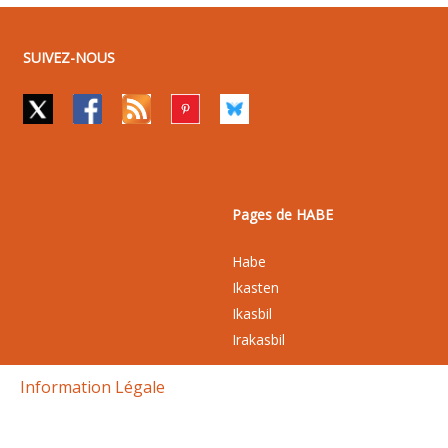
SUIVEZ-NOUS
Pages de HABE
Habe
Ikasten
Ikasbil
Irakasbil
Information Légale