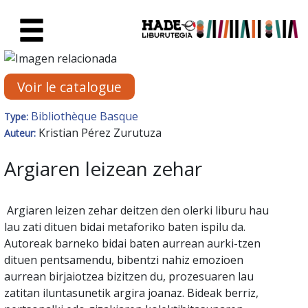
Saut au contenu principal
Fiche de Nouveaux Livres - Li
Voir le catalogue
Bibliothèque Basque
Type:
Kristian Pérez Zurutuza
Auteur:
Argiaren leizean zehar
Argiaren leizen zehar deitzen den olerki liburu hau
lau zati dituen bidai metaforiko baten ispilu da.
Autoreak barneko bidai baten aurrean aurki-tzen
dituen pentsamendu, bibentzi nahiz emozioen
aurrean birjaiotzea bizitzen du, prozesuaren lau
zatitan iluntasunetik argira joanaz. Bideak berriz,