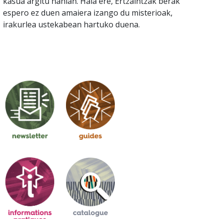
kasua argitu nahian. Hala ere, Ertzaintzak berak
espero ez duen amaiera izango du misterioak,
irakurlea ustekabean hartuko duena.