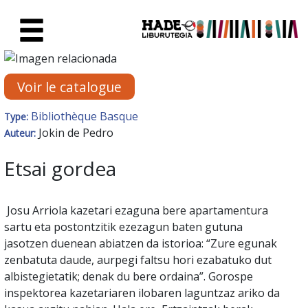
Saut au contenu principal
Fiche de Nouveaux Livres - Li
Voir le catalogue
Bibliothèque Basque
Type:
Jokin de Pedro
Auteur:
Etsai gordea
Josu Arriola kazetari ezaguna bere apartamentura
sartu eta postontzitik ezezagun baten gutuna
jasotzen duenean abiatzen da istorioa: “Zure egunak
zenbatuta daude, aurpegi faltsu hori ezabatuko dut
albistegietatik; denak du bere ordaina”. Gorospe
inspektorea kazetariaren ilobaren laguntzaz ariko da