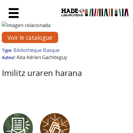
Saut au contenu principal
Fiche de Nouveaux Livres - Li
Voir le catalogue
Bibliothèque Basque
Type:
Aita Adrien Gachiteguy
Auteur:
Imilitz uraren harana