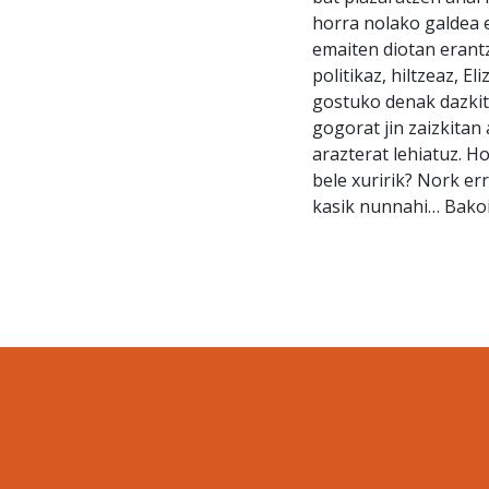
horra nolako galdea e
emaiten diotan erantz
politikaz, hiltzeaz, E
gostuko denak dazkit
gogorat jin zaizkitan
arazterat lehiatuz. H
bele xuririk? Nork err
kasik nunnahi… Bakoi