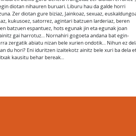
gin diotan nihauren buruari. Liburu hau da galde horri
una. Zer diotan gure biziaz, Jainkoaz, sexuaz, euskaldungo
lizaz, kukusoez, satorrez, agintari batzuen larderiaz, beren
en batzuen espantuez, hots egunak jin eta egunak joan
 ainitz gai harrotuz… Nornahiri gogoeta andana bat egin-
orra zergatik abiatu nizan bele xurien ondotik… Nihun ez del
an du hori? Eni iduritzen izaitekotz ainitz bele xuri ba dela e
txak kausitu behar bereak…