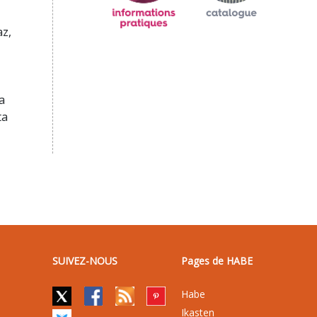
az,
a
ta
SUIVEZ-NOUS
Pages de HABE
Habe
Ikasten