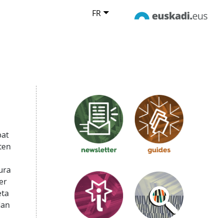
FR
bat
ten
ura
er
eta
lan