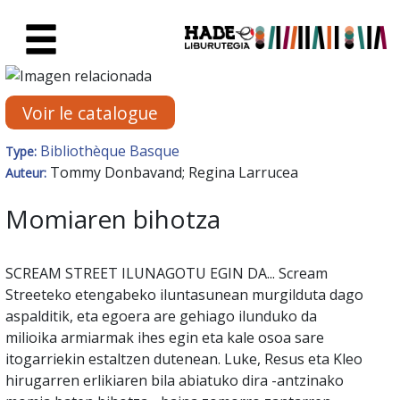
Saut au contenu principal
Fiche de Nouveaux Livres - Li
Voir le catalogue
Bibliothèque Basque
Type:
Tommy Donbavand; Regina Larrucea
Auteur:
Momiaren bihotza
SCREAM STREET ILUNAGOTU EGIN DA... Scream
Streeteko etengabeko iluntasunean murgilduta dago
aspalditik, eta egoera are gehiago ilunduko da
milioika armiarmak ihes egin eta kale osoa sare
itogarriekin estaltzen dutenean. Luke, Resus eta Kleo
hirugarren erlikiaren bila abiatuko dira -antzinako