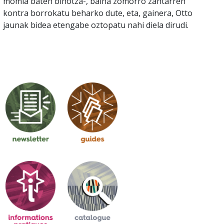
momia baten bihotza-, baina zomorro zantarren
kontra borrokatu beharko dute, eta, gainera, Otto
jaunak bidea etengabe oztopatu nahi diela dirudi.