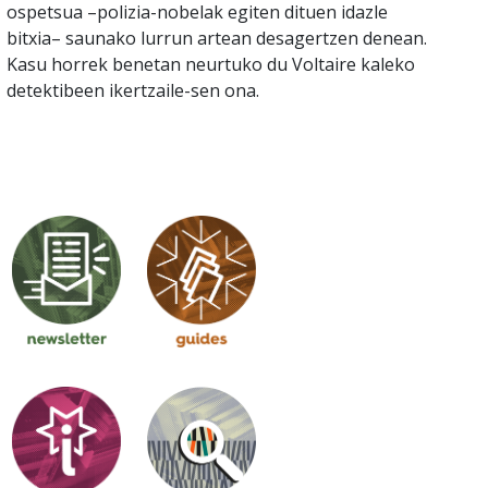
ospetsua –polizia-nobelak egiten dituen idazle
bitxia– saunako lurrun artean desagertzen denean.
Kasu horrek benetan neurtuko du Voltaire kaleko
detektibeen ikertzaile-sen ona.