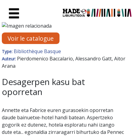
Saut au contenu principal
Fiche de Nouveaux Livres - Li
Voir le catalogue
Bibliothèque Basque
Type:
Pierdomenico Baccalario, Alessandro Gatt, Aitor
Auteur:
Arana
Desagerpen kasu bat
oporretan
Annette eta Fabrice euren gurasoekin oporretan
daude bainuetxe-hotel handi batean. Aspertzeko
gogorik ez dutenez, hotela esploratu nahi izango
dute eta... egonaldia zirraragarri bihurtuko da Pennec