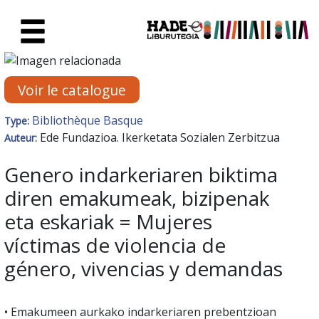
Saut au contenu principal
Fiche de Nouveaux Livres - Li
Voir le catalogue
Bibliothèque Basque
Type:
Ede Fundazioa. Ikerketata Sozialen Zerbitzua
Auteur:
Genero indarkeriaren biktima
diren emakumeak, bizipenak
eta eskariak = Mujeres
víctimas de violencia de
género, vivencias y demandas
• Emakumeen aurkako indarkeriaren prebentzioan