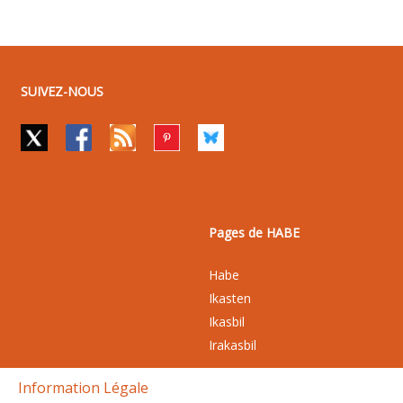
SUIVEZ-NOUS
Pages de HABE
Habe
Ikasten
Ikasbil
Irakasbil
Information Légale