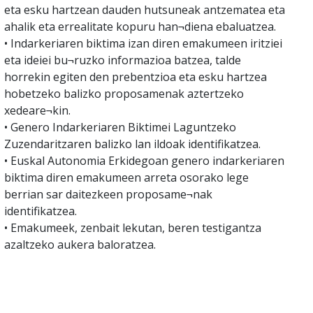
eta esku hartzean dauden hutsuneak antzematea eta
ahalik eta errealitate kopuru han¬diena ebaluatzea.
• Indarkeriaren biktima izan diren emakumeen iritziei
eta ideiei bu¬ruzko informazioa batzea, talde
horrekin egiten den prebentzioa eta esku hartzea
hobetzeko balizko proposamenak aztertzeko
xedeare¬kin.
• Genero Indarkeriaren Biktimei Laguntzeko
Zuzendaritzaren balizko lan ildoak identifikatzea.
• Euskal Autonomia Erkidegoan genero indarkeriaren
biktima diren emakumeen arreta osorako lege
berrian sar daitezkeen proposame¬nak
identifikatzea.
• Emakumeek, zenbait lekutan, beren testigantza
azaltzeko aukera baloratzea.