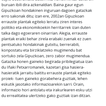
buruan ibili dira azkenaldian. Baina gaur egun
Gipuzkoan hondakinen inguruan dagoen gatazkak
erro sakonak ditu; izan ere, 2002an Gipuzkoan
errauste plantak egiteko lerratu ziren interes
politiko eta ekonomikoekin herritarrek izan duten
talka dago egoeraren oinarrian. Alegia, errauste
plantak eraiki behar zirela erabaki zuenak ez zuen
pentsatuko hondakinak gutxitu, berrerabili,
konpostatu eta birziklatzeko mugimendu bat
sortuko zela Gipuzkoan, zero zabor mugimendua.
Gatazka honen gaineko begirada pribilegiatua izan
du Iñaki Petxarromanek, kazetari gisa hasiera-
hasieratik jarraitu baititu errauste plantak egiteko
proiek- tuen gaineko gorabehera guztiak, lehen
eskutik jasotako informazioarekin sarri. Orain,
informazio hori antolatu eta irakurlearen esku utzi
du errealitatea ulertzeko gako guztiak izan ditzan.