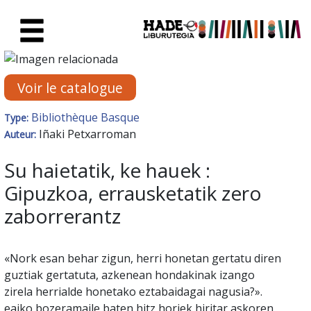
Saut au contenu principal
Fiche de Nouveaux Livres - Li
Voir le catalogue
Bibliothèque Basque
Type:
Iñaki Petxarroman
Auteur:
Su haietatik, ke hauek :
Gipuzkoa, errausketatik zero
zaborrerantz
«Nork esan behar zigun, herri honetan gertatu diren
guztiak gertatuta, azkenean hondakinak izango
zirela herrialde honetako eztabaidagai nagusia?».
eajko bozeramaile baten hitz horiek hiritar askoren