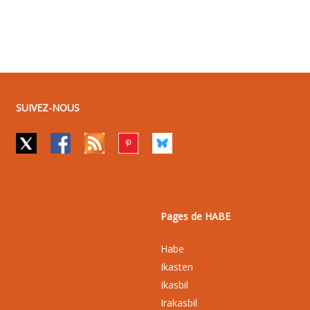
SUIVEZ-NOUS
Pages de HABE
Habe
Ikasten
Ikasbil
Irakasbil