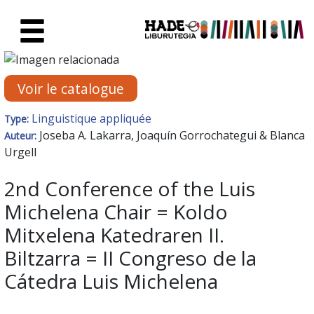
Saut au contenu principal
Fiche de Nouveaux Livres - Li
Voir le catalogue
Linguistique appliquée
Type:
Joseba A. Lakarra, Joaquín Gorrochategui & Blanca
Auteur:
Urgell
2nd Conference of the Luis
Michelena Chair = Koldo
Mitxelena Katedraren II.
Biltzarra = II Congreso de la
Cátedra Luis Michelena