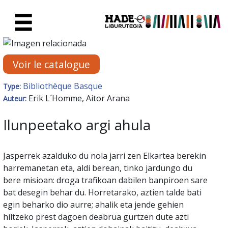
Saut au contenu principal
Fiche de Nouveaux Livres - Li
Voir le catalogue
Bibliothèque Basque
Type:
Erik L´Homme, Aitor Arana
Auteur:
Ilunpeetako argi ahula
Jasperrek azalduko du nola jarri zen Elkartea berekin
harremanetan eta, aldi berean, tinko jardungo du
bere misioan: droga trafikoan dabilen banpiroen sare
bat desegin behar du. Horretarako, aztien talde bati
egin beharko dio aurre; ahalik eta jende gehien
hiltzeko prest dagoen deabrua gurtzen dute azti