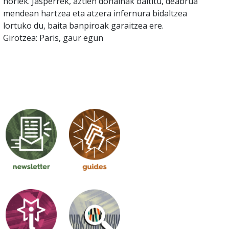
horiek. Jasperrek, aztien dohainak baititu, deabrua
mendean hartzea eta atzera infernura bidaltzea
lortuko du, baita banpiroak garaitzea ere.
Girotzea: Paris, gaur egun