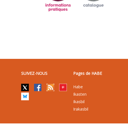
SUIVEZ-NOUS
Pages de HABE
Habe
Ikasten
Ikasbil
Irakasbil