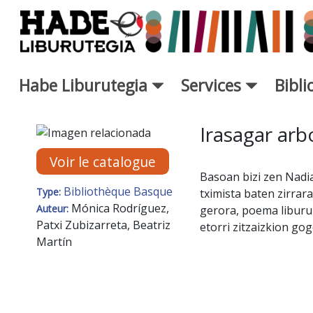
Saut au contenu principal
Habe Liburutegia
Services
Bibl
Fiche de Nouveaux Livres - L
Irasagar arb
Voir le catalogue
Basoan bizi zen Nadi
Bibliothèque Basque
Type:
tximista baten zirrara
Mónica Rodríguez,
Auteur:
gerora, poema liburu
Patxi Zubizarreta, Beatriz
etorri zitzaizkion gog
Martín