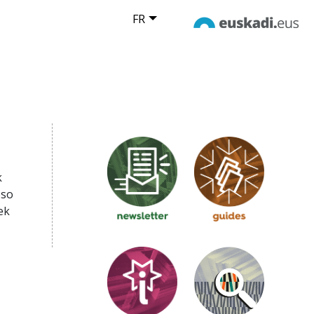
FR
k
oso
ek