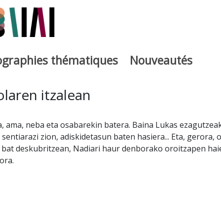
iographies thématiques
Nouveautés
iburutegia
olaren itzalean
a, ama, neba eta osabarekin batera. Baina Lukas ezagutzea
 sentiarazi zion, adiskidetasun baten hasiera... Eta, gerora, 
 bat deskubritzean, Nadiari haur denborako oroitzapen hai
ora.