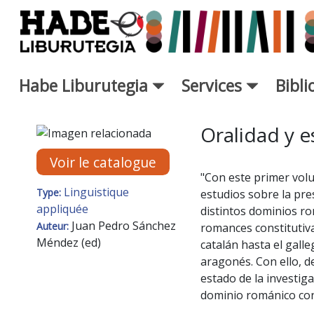
Saut au contenu principal
Habe Liburutegia
Services
Bibl
Fiche de Nouveaux Livres - L
Oralidad y e
Voir le catalogue
"Con este primer vol
Linguistique
Type:
estudios sobre la pre
appliquée
distintos dominios r
Juan Pedro Sánchez
Auteur:
romances constitutiva
Méndez (ed)
catalán hasta el galle
aragonés. Con ello, 
estado de la investig
dominio románico con 