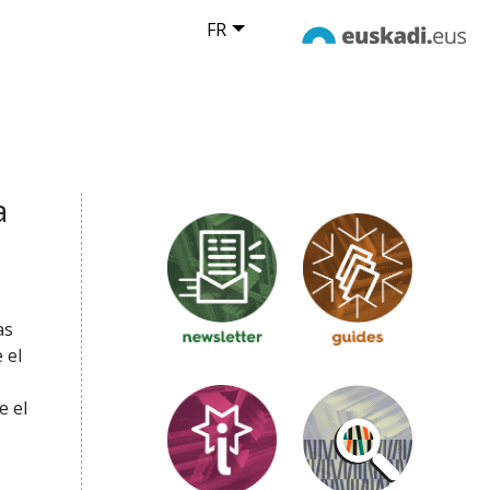
FR
a
as
 el
e el