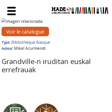
Saut au contenu principal
Fiche de Nouveaux Livres - Li
Voir le catalogue
Bibliothèque Basque
Type:
Mikel Azurmendi
Auteur:
Grandville-n iruditan euskal
errefrauak