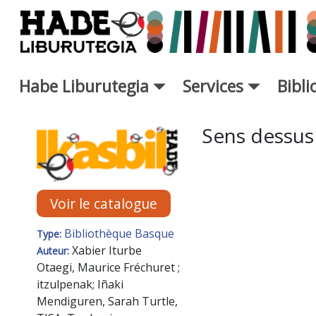
Saut au contenu principal
Habe Liburutegia
Services
Bibl
Fiche de Nouveaux Livres - L
Sens dessus
Voir le catalogue
Bibliothèque Basque
Type:
Xabier Iturbe
Auteur:
Otaegi, Maurice Fréchuret ;
itzulpenak; Iñaki
Mendiguren, Sarah Turtle,