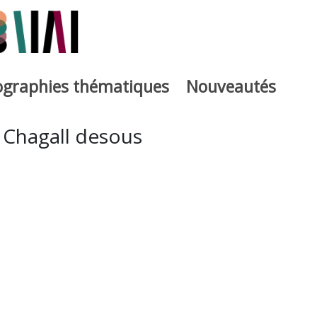
iographies thématiques
Nouveautés
iburutegia
 Chagall desous