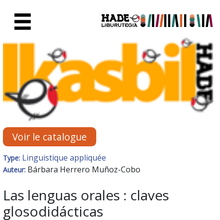
Saut au contenu principal
Fiche de Nouveaux Livres - Li
Voir le catalogue
Linguistique appliquée
Type:
Bárbara Herrero Muñoz-Cobo
Auteur:
Las lenguas orales : claves
glosodidácticas