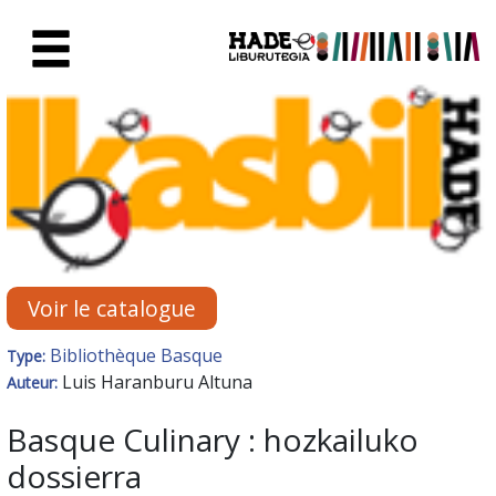
Saut au contenu principal
Fiche de Nouveaux Livres - Li
Voir le catalogue
Bibliothèque Basque
Type:
Luis Haranburu Altuna
Auteur:
Basque Culinary : hozkailuko
dossierra