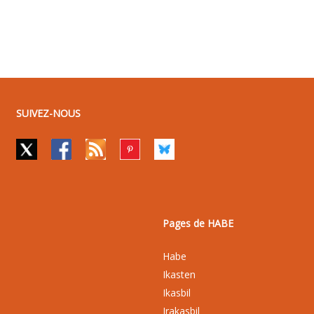
SUIVEZ-NOUS
Pages de HABE
Habe
Ikasten
Ikasbil
Irakasbil