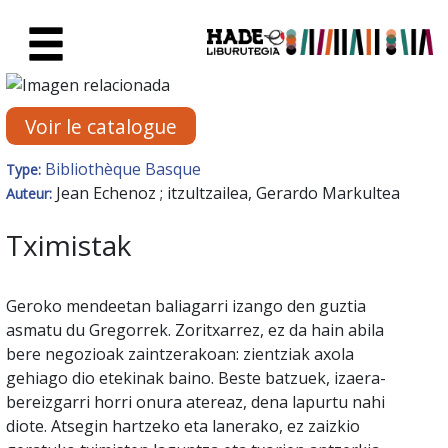
Saut au contenu principal
Fiche de Nouveaux Livres - Li
Voir le catalogue
Bibliothèque Basque
Type:
Jean Echenoz ; itzultzailea, Gerardo Markultea
Auteur:
Tximistak
Geroko mendeetan baliagarri izango den guztia
asmatu du Gregorrek. Zoritxarrez, ez da hain abila
bere negozioak zaintzerakoan: zientziak axola
gehiago dio etekinak baino. Beste batzuek, izaera-
bereizgarri horri onura atereaz, dena lapurtu nahi
diote. Atsegin hartzeko eta lanerako, ez zaizkio