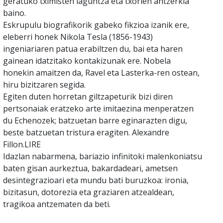
geratuko tximisten laguntza eta txorien antzerkia
baino.
Eskrupulu biografikorik gabeko fikzioa izanik ere,
eleberri honek Nikola Tesla (1856-1943)
ingeniariaren patua erabiltzen du, bai eta haren
gainean idatzitako kontakizunak ere. Nobela
honekin amaitzen da, Ravel eta Lasterka-ren ostean,
hiru bizitzaren segida.
Egiten duten horretan giltzapeturik bizi diren
pertsonaiak eratzeko arte imitaezina menperatzen
du Echenozek; batzuetan barre eginarazten digu,
beste batzuetan tristura eragiten. Alexandre
Fillon.LIRE
Idazlan nabarmena, bariazio infinitoki malenkoniatsu
baten gisan aurkeztua, bakardadeari, ametsen
desintegrazioari eta mundu bati buruzkoa: ironia,
bizitasun, dotorezia eta graziaren atzealdean,
tragikoa antzematen da beti.