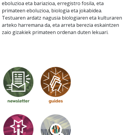
eboluzioa eta bariazioa, erregistro fosila, eta
primateen eboluzioa, biologia eta jokabidea.
Testuaren ardatz nagusia biologiaren eta kulturaren
arteko harremana da, eta arreta berezia eskaintzen
zaio gizakiek primateen ordenan duten lekuari.