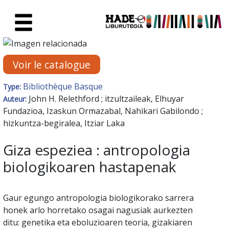
Saut au contenu principal
Fiche de Nouveaux Livres - Li
Voir le catalogue
Bibliothèque Basque
Type:
John H. Relethford ; itzultzaileak, Elhuyar
Auteur:
Fundazioa, Izaskun Ormazabal, Nahikari Gabilondo ;
hizkuntza-begiralea, Itziar Laka
Giza espeziea : antropologia
biologikoaren hastapenak
Gaur egungo antropologia biologikorako sarrera
honek arlo horretako osagai nagusiak aurkezten
ditu: genetika eta eboluzioaren teoria, gizakiaren