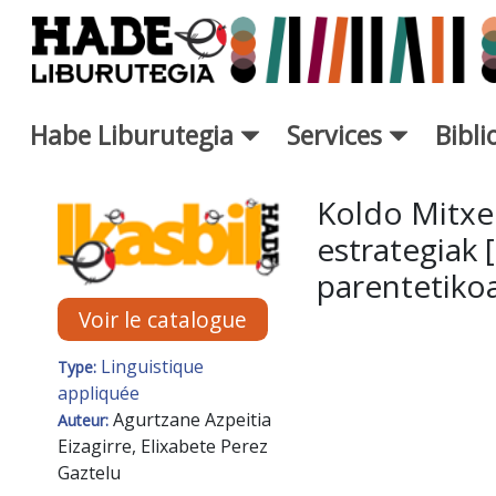
Saut au contenu principal
Habe Liburutegia
Services
Bibl
Fiche de Nouveaux Livres - L
Koldo Mitxe
estrategiak 
parentetiko
Voir le catalogue
Linguistique
Type:
appliquée
Agurtzane Azpeitia
Auteur:
Eizagirre, Elixabete Perez
Gaztelu