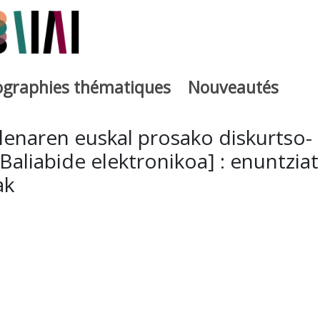
iographies thématiques
Nouveautés
iburutegia
lenaren euskal prosako diskurtso-
[Baliabide elektronikoa] : enuntzia
ak