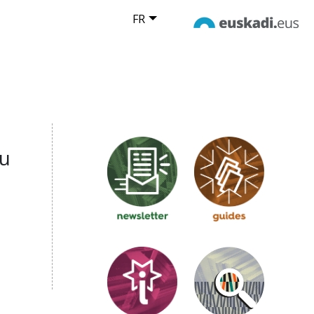
FR
tu